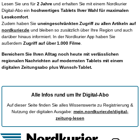
Lesen Sie
uns
für
2 Jahre
und erhalten Sie
mit
einem
Nordkurier
Digital-
Abo
ein
hochwertiges
Tablets Ihrer Wahl
f
ür maximal
en
Lesekomfort
.
Zudem
haben
Sie
uneingeschränkten Zugriff zu allen Artikeln auf
nordkurier
.de
und bleiben so zusätzlich über Ihre Region und
auch
darüber hinaus informiert. In der Nordkurier App haben Sie
außerdem
Zugriff auf über 1.000 Filme
.
Bereichern Sie Ihren Alltag noch heute mit verlässlichen
regionalen Nachrichten auf
modernsten Tablets
mit einem
digitalen Zeitungsabo
plus
Wunsch-Tablet.
Alle Infos rund um Ihr Digital-Abo
Auf dieser Seite finden Sie alles Wissenswerte zu Registrierung &
Nutzung der digitalen Ausgabe:
mein.nordkurier.de/digital-
zeitung-lesen