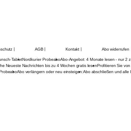
schutz
AGB
Kontakt
Abo widerrufen
unsch-Tablet
Nordkurier Probeabo
Abo-Angebot: 4 Monate lesen - nur 2 
he Neueste Nachrichten bis zu 4 Wochen gratis lesen
Profitieren Sie vo
 Probeabo
Abo verlängern oder neu einsteigen:
Abo abschließen und alle 